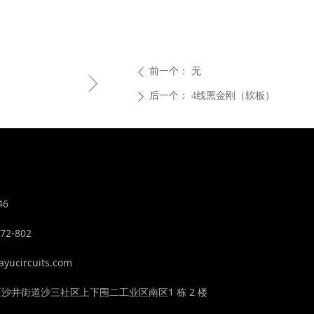
前一个：
无
ꄴ
ꁇ
后一个：
4线黑金刚（软板）
ꄲ
2646
72-802
ucircuits.com
沙井街道沙三社区上下围二工业区南区1 栋 2 楼