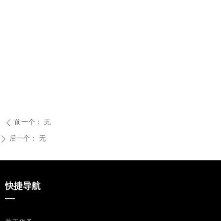
前一个：
无
ꄴ
后一个：
无
ꄲ
快捷导航
—